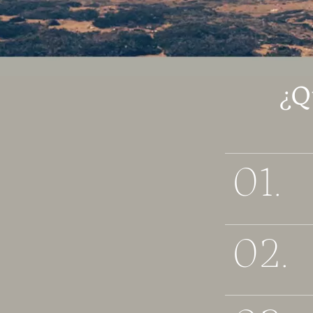
¿Q
01.
02.