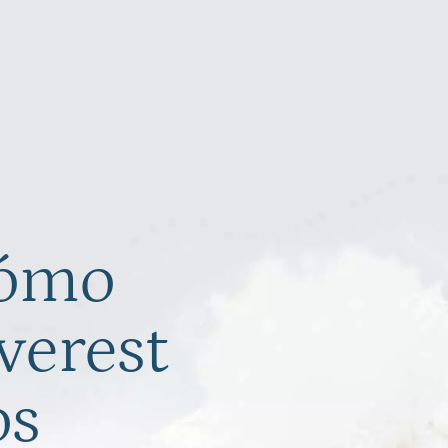
cómo
verest
os