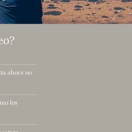
eo?
sta ahora no
ómo los