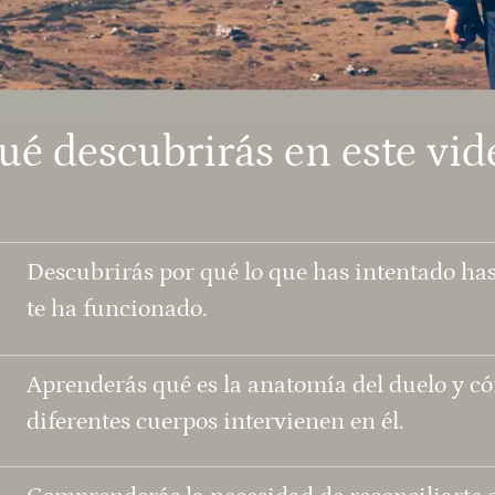
ué descubrirás en este vid
Descubrirás por qué lo que has intentado ha
te ha funcionado.
Aprenderás qué es la anatomía del duelo y c
diferentes cuerpos intervienen en él.