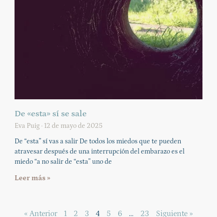
De «esta» sí se sale
Eva Puig
12 de mayo de 2025
De “esta” sí vas a salir De todos los miedos que te pueden
atravesar después de una interrupción del embarazo es el
miedo “a no salir de “esta” uno de
Leer más »
« Anterior
1
2
3
4
5
6
…
23
Siguiente »