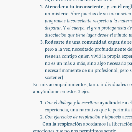
Ateneder a tu inconsciente , y
en él eng
un misterio. Abre puertas de su inconscien
programas inconsciente respecto a la matern
disparar.
Y
el cuerpo, el gran protagonista de
disociación que tiene lugar desde el minuto u
Rodearte de una comunidad capaz de re
pero a la vez, necesitado profundamente d
resuena contigo quien vivió la propia exp
no es un más a más, sino algo necesario p
necesarimamente de un profesional, pero sí
sostener)
En mis acompañamientos, tanto individuales como
apoyándome en estos 3 ejes:
Con el diálogo y la escritura
ayudándote a e
experiencia, una narrativa que te perimita 
Con ejercicios de respiración e hipnosis
acced
Con la respiración
abordamos la liberación
emociones que no nos permitimos sentir