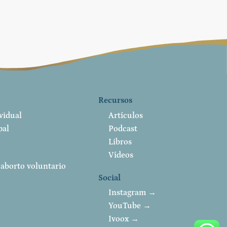
Recursos
vidual
Artículos
pal
Podcast
Libros
Vídeos
 aborto voluntario
Social
Instagram →
YouTube →
Ivoox →