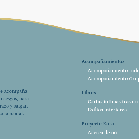
Acompañamientos
Acompañamiento Indi
Acompañamiento Gru
que acompaña
Libros
in sesgos, para
Cartas íntimas tras un
razo y salgan
Exilios interiores
o personal.
Proyecto Kora
Acerca de mí