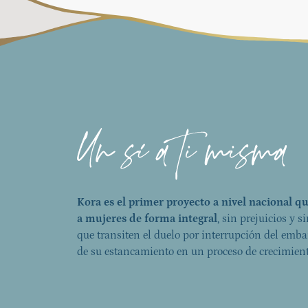
Kora es el primer proyecto a nivel nacional 
a mujeres de forma integral
, sin prejuicios y s
que transiten el duelo por interrupción del emba
de su estancamiento en un proceso de crecimient