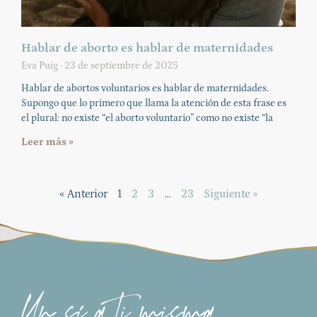
Hablar de aborto es hablar de maternidades
Eva Puig
23 de septiembre de 2025
Hablar de abortos voluntarios es hablar de maternidades.
Supongo que lo primero que llama la atención de esta frase es
el plural: no existe “el aborto voluntario” como no existe “la
Leer más »
« Anterior
1
2
3
…
23
Siguiente »