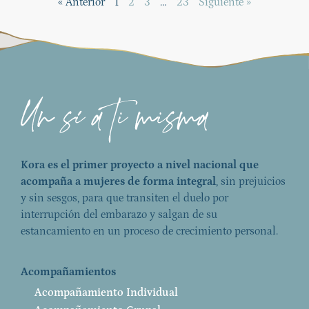
« Anterior
1
2
3
…
23
Siguiente »
Kora es el primer proyecto a nivel nacional que
acompaña a mujeres de forma integral
, sin prejuicios
y sin sesgos, para que transiten el duelo por
interrupción del embarazo y salgan de su
estancamiento en un proceso de crecimiento personal.
Acompañamientos
Acompañamiento Individual