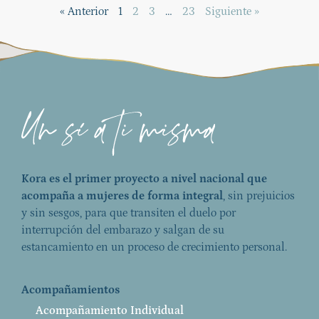
« Anterior
1
2
3
…
23
Siguiente »
Kora es el primer proyecto a nivel nacional que
acompaña a mujeres de forma integral
, sin prejuicios
y sin sesgos, para que transiten el duelo por
interrupción del embarazo y salgan de su
estancamiento en un proceso de crecimiento personal.
Acompañamientos
Acompañamiento Individual