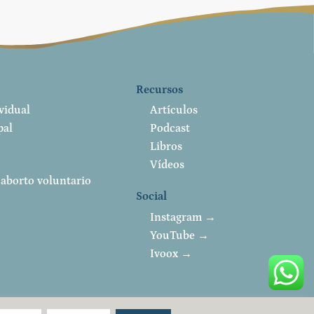
Recursos
vidual
Artículos
pal
Podcast
Libros
Vídeos
 aborto voluntario
Social
Instagram →
YouTube →
Ivoox →