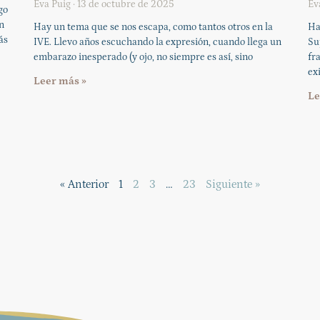
Eva Puig
13 de octubre de 2025
Ev
go
n
Hay un tema que se nos escapa, como tantos otros en la
Ha
ás
IVE. Llevo años escuchando la expresión, cuando llega un
Su
embarazo inesperado (y ojo, no siempre es así, sino
fr
exi
Leer más »
Le
« Anterior
1
2
3
…
23
Siguiente »