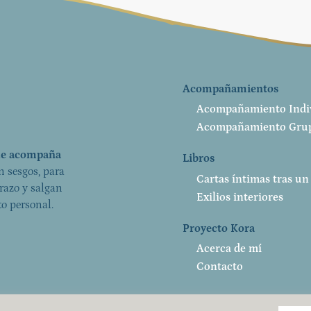
Acompañamientos
Acompañamiento Indi
Acompañamiento Gru
que acompaña
Libros
in sesgos, para
Cartas íntimas tras un
razo y salgan
Exilios interiores
o personal.
Proyecto Kora
Acerca de mí
Contacto