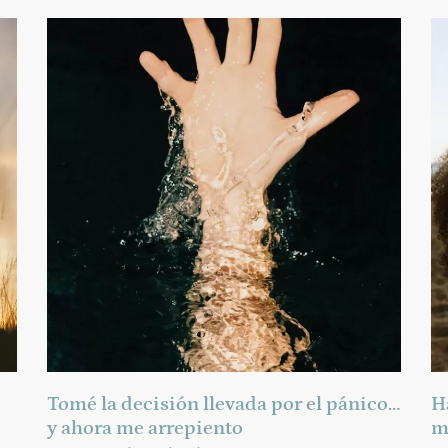
Tomé la decisión llevada por el pánico…
H
y ahora me arrepiento
m