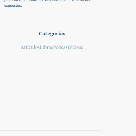
procesar tu información de acuerdo con los términos
expuestos.
Categorías
Artículos
Libros
Podcast
Vídeos