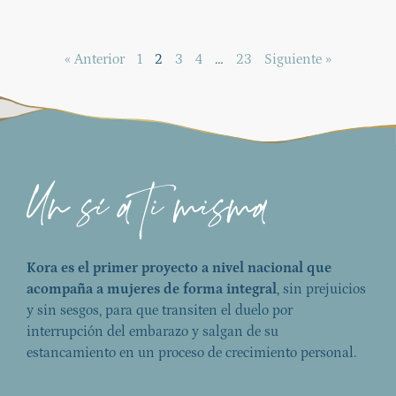
« Anterior
1
2
3
4
…
23
Siguiente »
Kora es el primer proyecto a nivel nacional que
acompaña a mujeres de forma integral
, sin prejuicios
y sin sesgos, para que transiten el duelo por
interrupción del embarazo y salgan de su
estancamiento en un proceso de crecimiento personal.