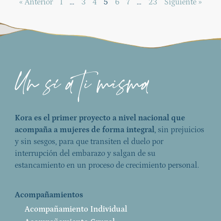
« Anterior
1
…
3
4
5
6
7
…
23
Siguiente »
Kora es el primer proyecto a nivel nacional que
acompaña a mujeres de forma integral
, sin prejuicios
y sin sesgos, para que transiten el duelo por
interrupción del embarazo y salgan de su
estancamiento en un proceso de crecimiento personal.
Acompañamientos
Acompañamiento Individual