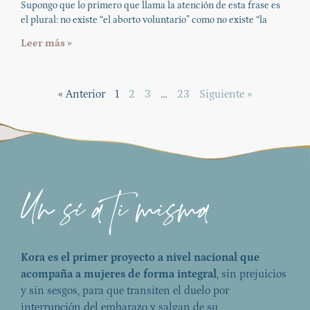
Supongo que lo primero que llama la atención de esta frase es
el plural: no existe “el aborto voluntario” como no existe “la
Leer más »
« Anterior
1
2
3
…
23
Siguiente »
Kora es el primer proyecto a nivel nacional que
acompaña a mujeres de forma integral
, sin prejuicios
y sin sesgos, para que transiten el duelo por
interrupción del embarazo y salgan de su