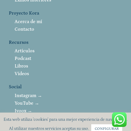
Proyecto Kora
Acerca de mí
Contacto
Recursos
Artículos
Podcast
Libros
Vídeos
Social
Instagram →
YouTube →
Ivoox →
Esta web utiliza 'cookies' para una mejor experiencia de navegación.
Al utilizar nuestros servicios aceptas su uso.
CONFIGURAR
© 2024 Eva Puig
|
Aviso Legal
,
Política de privacidad
y
Cookies