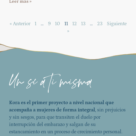
Leer más »
« Anterior
1
…
9
10
11
12
13
…
23
Siguiente
»
Kora es el primer proyecto a nivel nacional que
acompaña a mujeres de forma integral
, sin prejuicios
y sin sesgos, para que transiten el duelo por
interrupción del embarazo y salgan de su
estancamiento en un proceso de crecimiento personal.