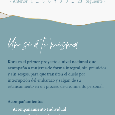
« Anterior
1
…
5
6
7
8
9
…
23
Siguiente »
Kora es el primer proyecto a nivel nacional que
acompaña a mujeres de forma integral
, sin prejuicios
y sin sesgos, para que transiten el duelo por
interrupción del embarazo y salgan de su
estancamiento en un proceso de crecimiento personal.
Acompañamientos
Acompañamiento Individual